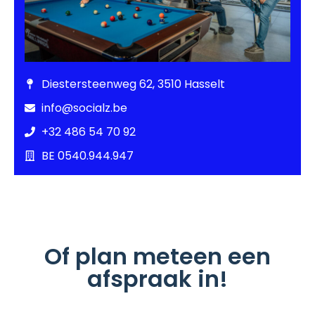
Diestersteenweg 62, 3510 Hasselt
info@socialz.be
+32 486 54 70 92
BE 0540.944.947
Of plan meteen een
afspraak in!