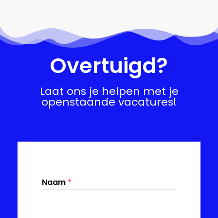
Overtuigd?
Laat ons je helpen met je
openstaande vacatures!
Naam
*