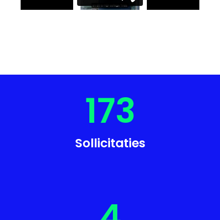
173
Sollicitaties
4