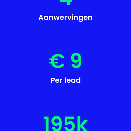
Aanwervingen
€ 
9
Per lead
195
k