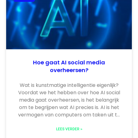
Hoe gaat AI social media
overheersen?
Wat is kunstmatige intelligentie eigenlijk?
Voordat we het hebben over hoe AI social
media gaat overheersen, is het belangrijk
om te begrijpen wat AI precies is. AI is het
vermogen van computers om taken uit te
voeren die normaal gesproken menselijke
intelligentie vereisen, zoals het herkennen
LEES VERDER >
van patronen en het nemen van