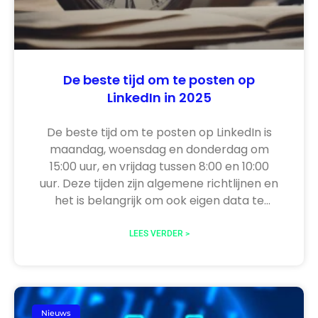
De beste tijd om te posten op
LinkedIn in 2025
De beste tijd om te posten op LinkedIn is
maandag, woensdag en donderdag om
15:00 uur, en vrijdag tussen 8:00 en 10:00
uur. Deze tijden zijn algemene richtlijnen en
het is belangrijk om ook eigen data te
analyseren om te bepalen wat het beste
werkt voor jouw specifieke situatie. In dit
LEES VERDER >
artikel leggen we uit waarom deze tijden
de beste tijd om te posten LinkedIn zijn en
geven we meer tips voor effectieve
LinkedIn-posts.
Nieuws