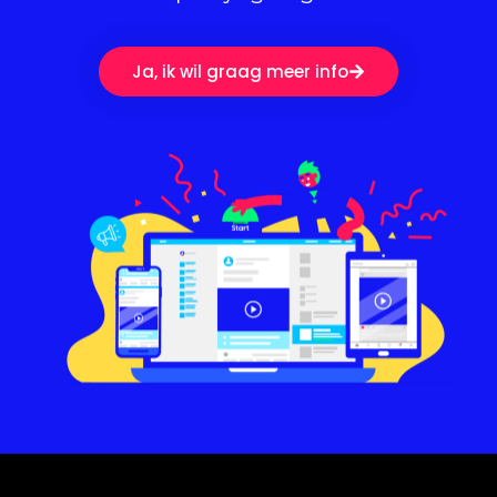
afbeeldingen, die perfect aansluiten bij de
interesses van de doelgroep. Daarnaast
helpt AI bij het plannen van sociale media
Ja, ik wil graag meer info
posts, waardoor marketeers hun social
media strategieën efficiënter kunnen
uitvoeren. Een ander belangrijk aspect is
data analyse. AI kan enorme
hoeveelheden data verwerken om
waardevolle inzichten te verkrijgen en
opkomende trends te identificeren. Dit
stelt bedrijven in staat om hun sociale
media activiteiten beter af te stemmen op
de behoeften en voorkeuren van hun
publiek. Bovendien kan AI taken
automatiseren, zoals het beantwoorden
van vragen en het delen van content, wat
tijd en middelen bespaart. Hoe AI sociale
mediaplatforms gaat overheersen
Personalisatie van inhoud Met behulp van