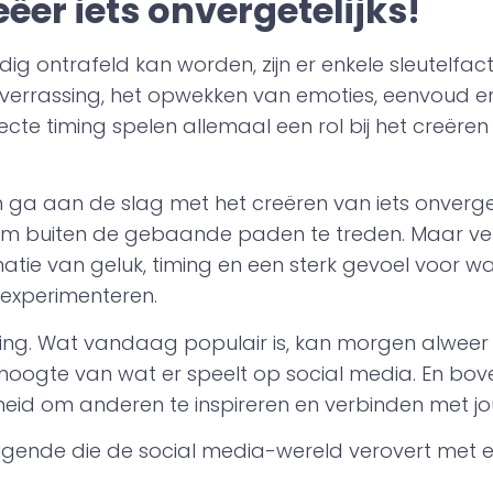
reëer iets onvergetelijks!
dig ontrafeld kan worden, zijn er enkele sleutelfa
 verrassing, het opwekken van emoties, eenvoud 
fecte timing spelen allemaal een rol bij het creëren
p en ga aan de slag met het creëren van iets onverget
m buiten de gebaande paden te treden. Maar verg
tie van geluk, timing en een sterk gevoel voor wat
 experimenteren.
ing. Wat vandaag populair is, kan morgen alweer v
 hoogte van wat er speelt op social media. En bove
heid om anderen te inspireren en verbinden met j
olgende die de social media-wereld verovert met ee