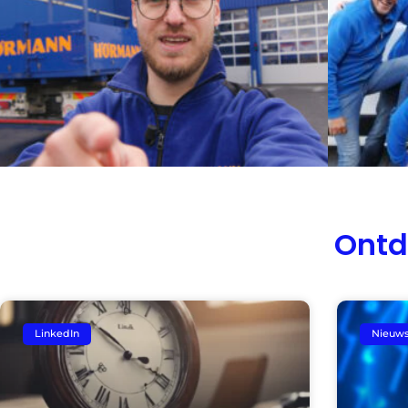
Ontd
LinkedIn
Nieuw