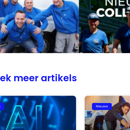
ek meer artikels
s
Nieuws