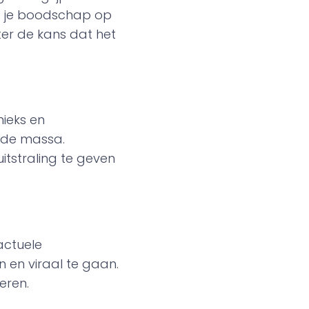
g je boodschap op
ter de kans dat het
nieks en
 de massa.
itstraling te geven
actuele
 en viraal te gaan.
eren.