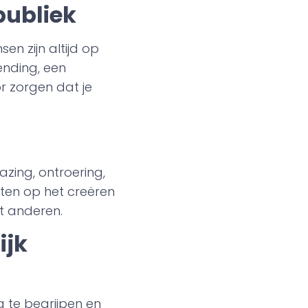
publiek
en zijn altijd op
ending, een
r zorgen dat je
azing, ontroering,
hten op het creëren
t anderen.
ijk
g te begrijpen en